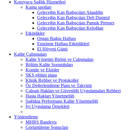
Koruyucu Sağlık Hizmetleri
Kamu spotları
Geleceğin Kan Bağışçıları Alaaddin
Geleceğin Kan Bağışçıları Deli Dumrul
Geleceğin Kan Bağışçıları Pamuk Prenses
Geleceğin Kan Bağışçıları Keloğlan
Etkinlikler
Organ Bağışı Haftası
Emzirme Haftası Etkinlikleri
El Hijyeni Günü
Kalite Çalışmaları
Kalite Yönetim Birimi ve Çalışmaları
Bölüm Kalite Sorumluları
Komite ve Ekipler
SKS eğitim planı
Klinik Rehber ve Protokoller
Öz Değerlendirme Planı ve Takvimi
Çalışan Hakları ve Güvenliği Uygulamaları Rehberi
Hasta Hakları Yönetmeliği
Sağlıkta Performans Kalite Yönetmeliği
İyi Uygulama Örnekleri
Yönlendirme
MHRS Randevu
Görüntüleme Sonuçları