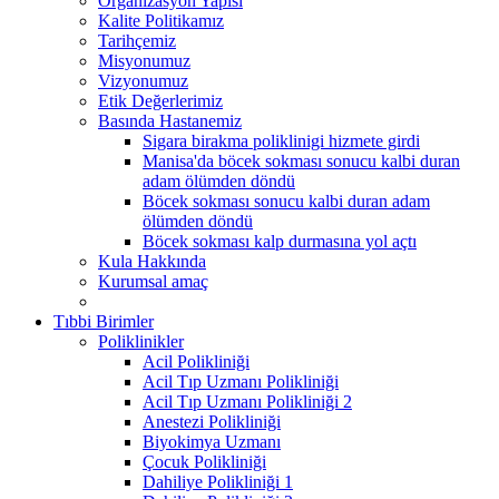
Organizasyon Yapısı
Kalite Politikamız
Tarihçemiz
Misyonumuz
Vizyonumuz
Etik Değerlerimiz
Basında Hastanemiz
Sigara birakma poliklinigi hizmete girdi
Manisa'da böcek sokması sonucu kalbi duran
adam ölümden döndü
Böcek sokması sonucu kalbi duran adam
ölümden döndü
Böcek sokması kalp durmasına yol açtı
Kula Hakkında
Kurumsal amaç
Tıbbi Birimler
Poliklinikler
Acil Polikliniği
Acil Tıp Uzmanı Polikliniği
Acil Tıp Uzmanı Polikliniği 2
Anestezi Polikliniği
Biyokimya Uzmanı
Çocuk Polikliniği
Dahiliye Polikliniği 1