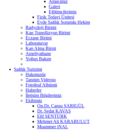
Amacımız
Galeri
Eğitimcilerimiz
Fizik Tedavi Ünitesi
Evde Sağlık Sorumlu Hekim
Radyoloji Birimi
Kan Transfüzyon Birimi
Eczane Birimi
Laboratuvar
Kan Alma Birmi
Ameliyathane
Yoğun Bakım
Sağlık Turizimi
Hakımızda
Tanıtım Videosu
Fotoğraf Albümü
Haberler
İletişim Bilgilerimiz
Ekibimiz
Op.Dr. Cansu SARIGÜL
Dr. Sedat KAVAS
Elif ŞENTÜRK
Mehmet Ali KARABULUT
Muammer iNAL