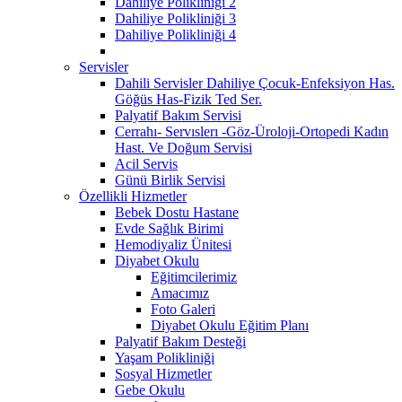
Dahiliye Polikliniği 2
Dahiliye Polikliniği 3
Dahiliye Polikliniği 4
Servisler
Dahili Servisler Dahiliye Çocuk-Enfeksiyon Has.
Göğüs Has-Fizik Ted Ser.
Palyatif Bakım Servisi
Cerrahı- Servıslerı -Göz-Üroloji-Ortopedi Kadın
Hast. Ve Doğum Servisi
Acil Servis
Günü Birlik Servisi
Özellikli Hizmetler
Bebek Dostu Hastane
Evde Sağlık Birimi
Hemodiyaliz Ünitesi
Diyabet Okulu
Eğitimcilerimiz
Amacımız
Foto Galeri
Diyabet Okulu Eğitim Planı
Palyatif Bakım Desteği
Yaşam Polikliniği
Sosyal Hizmetler
Gebe Okulu