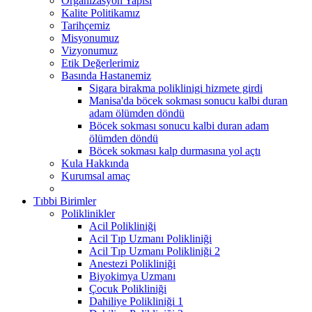
Organizasyon Yapısı
Kalite Politikamız
Tarihçemiz
Misyonumuz
Vizyonumuz
Etik Değerlerimiz
Basında Hastanemiz
Sigara birakma poliklinigi hizmete girdi
Manisa'da böcek sokması sonucu kalbi duran
adam ölümden döndü
Böcek sokması sonucu kalbi duran adam
ölümden döndü
Böcek sokması kalp durmasına yol açtı
Kula Hakkında
Kurumsal amaç
Tıbbi Birimler
Poliklinikler
Acil Polikliniği
Acil Tıp Uzmanı Polikliniği
Acil Tıp Uzmanı Polikliniği 2
Anestezi Polikliniği
Biyokimya Uzmanı
Çocuk Polikliniği
Dahiliye Polikliniği 1