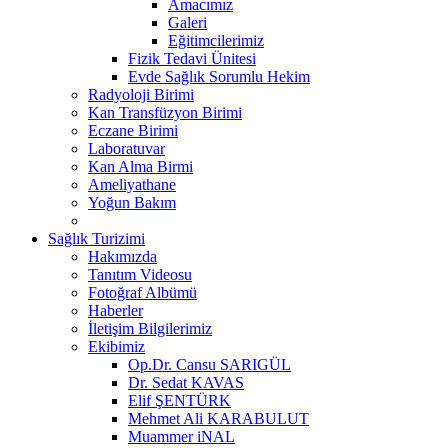
Amacımız
Galeri
Eğitimcilerimiz
Fizik Tedavi Ünitesi
Evde Sağlık Sorumlu Hekim
Radyoloji Birimi
Kan Transfüzyon Birimi
Eczane Birimi
Laboratuvar
Kan Alma Birmi
Ameliyathane
Yoğun Bakım
Sağlık Turizimi
Hakımızda
Tanıtım Videosu
Fotoğraf Albümü
Haberler
İletişim Bilgilerimiz
Ekibimiz
Op.Dr. Cansu SARIGÜL
Dr. Sedat KAVAS
Elif ŞENTÜRK
Mehmet Ali KARABULUT
Muammer iNAL