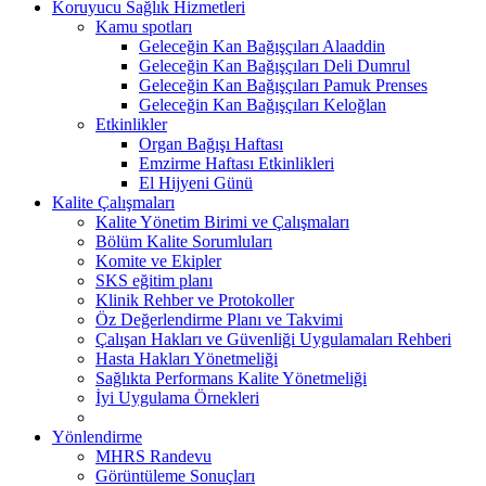
Koruyucu Sağlık Hizmetleri
Kamu spotları
Geleceğin Kan Bağışçıları Alaaddin
Geleceğin Kan Bağışçıları Deli Dumrul
Geleceğin Kan Bağışçıları Pamuk Prenses
Geleceğin Kan Bağışçıları Keloğlan
Etkinlikler
Organ Bağışı Haftası
Emzirme Haftası Etkinlikleri
El Hijyeni Günü
Kalite Çalışmaları
Kalite Yönetim Birimi ve Çalışmaları
Bölüm Kalite Sorumluları
Komite ve Ekipler
SKS eğitim planı
Klinik Rehber ve Protokoller
Öz Değerlendirme Planı ve Takvimi
Çalışan Hakları ve Güvenliği Uygulamaları Rehberi
Hasta Hakları Yönetmeliği
Sağlıkta Performans Kalite Yönetmeliği
İyi Uygulama Örnekleri
Yönlendirme
MHRS Randevu
Görüntüleme Sonuçları