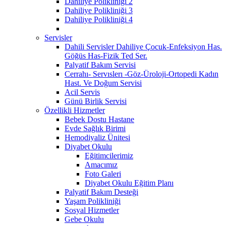
Dahiliye Polikliniği 2
Dahiliye Polikliniği 3
Dahiliye Polikliniği 4
Servisler
Dahili Servisler Dahiliye Çocuk-Enfeksiyon Has.
Göğüs Has-Fizik Ted Ser.
Palyatif Bakım Servisi
Cerrahı- Servıslerı -Göz-Üroloji-Ortopedi Kadın
Hast. Ve Doğum Servisi
Acil Servis
Günü Birlik Servisi
Özellikli Hizmetler
Bebek Dostu Hastane
Evde Sağlık Birimi
Hemodiyaliz Ünitesi
Diyabet Okulu
Eğitimcilerimiz
Amacımız
Foto Galeri
Diyabet Okulu Eğitim Planı
Palyatif Bakım Desteği
Yaşam Polikliniği
Sosyal Hizmetler
Gebe Okulu