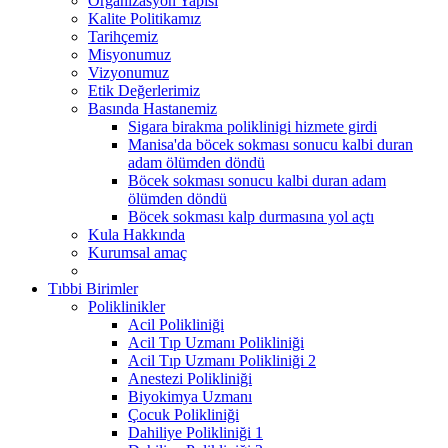
Organizasyon Yapısı
Kalite Politikamız
Tarihçemiz
Misyonumuz
Vizyonumuz
Etik Değerlerimiz
Basında Hastanemiz
Sigara birakma poliklinigi hizmete girdi
Manisa'da böcek sokması sonucu kalbi duran
adam ölümden döndü
Böcek sokması sonucu kalbi duran adam
ölümden döndü
Böcek sokması kalp durmasına yol açtı
Kula Hakkında
Kurumsal amaç
Tıbbi Birimler
Poliklinikler
Acil Polikliniği
Acil Tıp Uzmanı Polikliniği
Acil Tıp Uzmanı Polikliniği 2
Anestezi Polikliniği
Biyokimya Uzmanı
Çocuk Polikliniği
Dahiliye Polikliniği 1