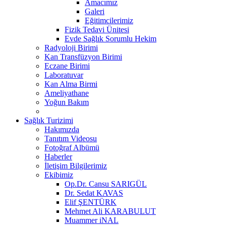
Amacımız
Galeri
Eğitimcilerimiz
Fizik Tedavi Ünitesi
Evde Sağlık Sorumlu Hekim
Radyoloji Birimi
Kan Transfüzyon Birimi
Eczane Birimi
Laboratuvar
Kan Alma Birmi
Ameliyathane
Yoğun Bakım
Sağlık Turizimi
Hakımızda
Tanıtım Videosu
Fotoğraf Albümü
Haberler
İletişim Bilgilerimiz
Ekibimiz
Op.Dr. Cansu SARIGÜL
Dr. Sedat KAVAS
Elif ŞENTÜRK
Mehmet Ali KARABULUT
Muammer iNAL