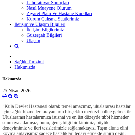
Laboratuvar Sonuçları
Nasıl Muayene Olurum
Ziyaret Planı Ve Hastane Kuralları
Kurum Çalışma Saatlerimiz
İletişim ve Ulaşım Bilgileri
İletişim Bilgilerimiz
Güzergah Bilgileri
Ulaşım
Sağlık Turizimi
Hakımızda
Hakımızda
25 Nisan 2026
"Kula Devlet Hastanesi olarak temel amacımız, uluslararası hastalar
için sağlık hizmetleri arayanların bir çekim merkezi haline gelmektir.
Uluslararası hastalarımıza istisnai ve en üst düzeyde tıbbi hizmetler
sunmaya adamışız; bunu, geniş bilgi birikimimiz, büyük
deneyimimiz ve ileri tesislerimizle sağlamaktayız. Taşın altına elini
koyma anlayışımız sadece hastalıkları tedavi etmekle sınırlı değil;