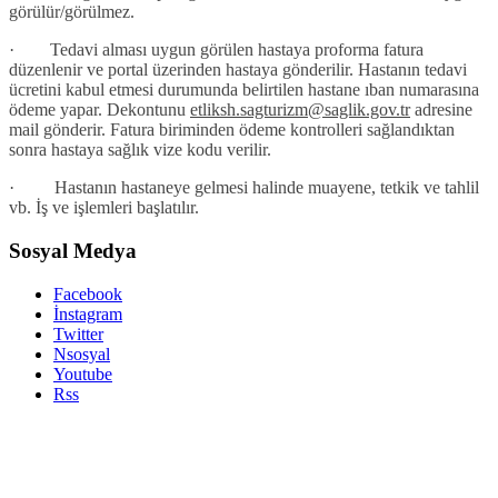
görülür/görülmez.
· Tedavi alması uygun görülen hastaya proforma fatura
düzenlenir ve portal üzerinden hastaya gönderilir. Hastanın tedavi
ücretini kabul etmesi durumunda belirtilen hastane ıban numarasına
ödeme yapar. Dekontunu
etliksh.sagturizm@saglik.gov.tr
adresine
mail gönderir. Fatura biriminden ödeme kontrolleri sağlandıktan
sonra hastaya sağlık vize kodu verilir.
· Hastanın hastaneye gelmesi halinde muayene, tetkik ve tahlil
vb. İş ve işlemleri başlatılır.
Sosyal Medya
Facebook
İnstagram
Twitter
Nsosyal
Youtube
Rss