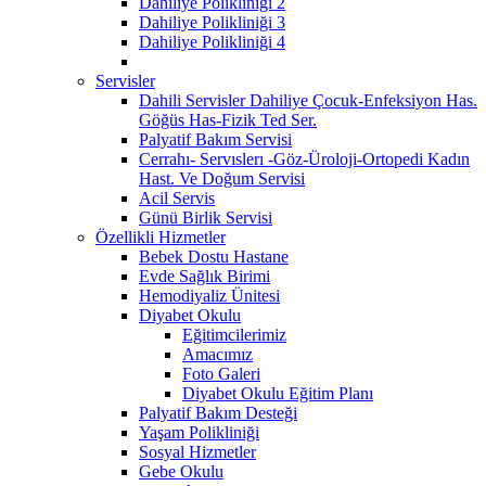
Dahiliye Polikliniği 2
Dahiliye Polikliniği 3
Dahiliye Polikliniği 4
Servisler
Dahili Servisler Dahiliye Çocuk-Enfeksiyon Has.
Göğüs Has-Fizik Ted Ser.
Palyatif Bakım Servisi
Cerrahı- Servıslerı -Göz-Üroloji-Ortopedi Kadın
Hast. Ve Doğum Servisi
Acil Servis
Günü Birlik Servisi
Özellikli Hizmetler
Bebek Dostu Hastane
Evde Sağlık Birimi
Hemodiyaliz Ünitesi
Diyabet Okulu
Eğitimcilerimiz
Amacımız
Foto Galeri
Diyabet Okulu Eğitim Planı
Palyatif Bakım Desteği
Yaşam Polikliniği
Sosyal Hizmetler
Gebe Okulu