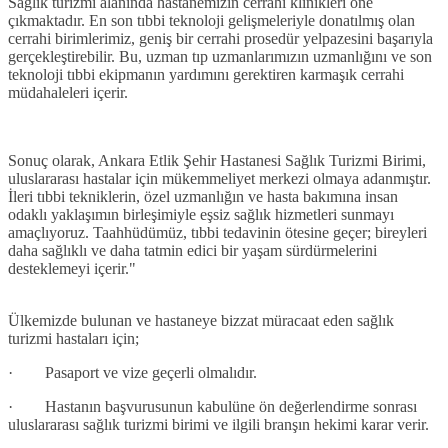
Sağlık turizmi alanında hastanemizin cerrahi klinikleri öne
çıkmaktadır. En son tıbbi teknoloji gelişmeleriyle donatılmış olan
cerrahi birimlerimiz, geniş bir cerrahi prosedür yelpazesini başarıyla
gerçekleştirebilir. Bu, uzman tıp uzmanlarımızın uzmanlığını ve son
teknoloji tıbbi ekipmanın yardımını gerektiren karmaşık cerrahi
müdahaleleri içerir.
Sonuç olarak, Ankara Etlik Şehir Hastanesi Sağlık Turizmi Birimi,
uluslararası hastalar için mükemmeliyet merkezi olmaya adanmıştır.
İleri tıbbi tekniklerin, özel uzmanlığın ve hasta bakımına insan
odaklı yaklaşımın birleşimiyle eşsiz sağlık hizmetleri sunmayı
amaçlıyoruz. Taahhüdümüz, tıbbi tedavinin ötesine geçer; bireyleri
daha sağlıklı ve daha tatmin edici bir yaşam sürdürmelerini
desteklemeyi içerir."
Ülkemizde bulunan ve hastaneye bizzat müracaat eden sağlık
turizmi hastaları için;
· Pasaport ve vize geçerli olmalıdır.
· Hastanın başvurusunun kabulüne ön değerlendirme sonrası
uluslararası sağlık turizmi birimi ve ilgili branşın hekimi karar verir.