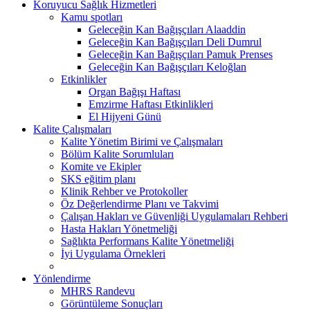
Koruyucu Sağlık Hizmetleri
Kamu spotları
Geleceğin Kan Bağışçıları Alaaddin
Geleceğin Kan Bağışçıları Deli Dumrul
Geleceğin Kan Bağışçıları Pamuk Prenses
Geleceğin Kan Bağışçıları Keloğlan
Etkinlikler
Organ Bağışı Haftası
Emzirme Haftası Etkinlikleri
El Hijyeni Günü
Kalite Çalışmaları
Kalite Yönetim Birimi ve Çalışmaları
Bölüm Kalite Sorumluları
Komite ve Ekipler
SKS eğitim planı
Klinik Rehber ve Protokoller
Öz Değerlendirme Planı ve Takvimi
Çalışan Hakları ve Güvenliği Uygulamaları Rehberi
Hasta Hakları Yönetmeliği
Sağlıkta Performans Kalite Yönetmeliği
İyi Uygulama Örnekleri
Yönlendirme
MHRS Randevu
Görüntüleme Sonuçları