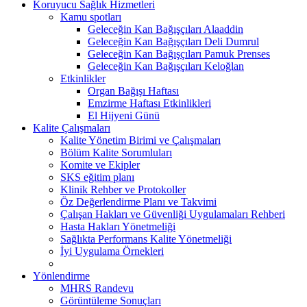
Koruyucu Sağlık Hizmetleri
Kamu spotları
Geleceğin Kan Bağışçıları Alaaddin
Geleceğin Kan Bağışçıları Deli Dumrul
Geleceğin Kan Bağışçıları Pamuk Prenses
Geleceğin Kan Bağışçıları Keloğlan
Etkinlikler
Organ Bağışı Haftası
Emzirme Haftası Etkinlikleri
El Hijyeni Günü
Kalite Çalışmaları
Kalite Yönetim Birimi ve Çalışmaları
Bölüm Kalite Sorumluları
Komite ve Ekipler
SKS eğitim planı
Klinik Rehber ve Protokoller
Öz Değerlendirme Planı ve Takvimi
Çalışan Hakları ve Güvenliği Uygulamaları Rehberi
Hasta Hakları Yönetmeliği
Sağlıkta Performans Kalite Yönetmeliği
İyi Uygulama Örnekleri
Yönlendirme
MHRS Randevu
Görüntüleme Sonuçları