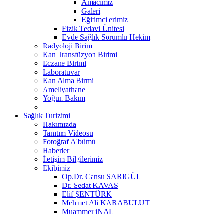
Amacımız
Galeri
Eğitimcilerimiz
Fizik Tedavi Ünitesi
Evde Sağlık Sorumlu Hekim
Radyoloji Birimi
Kan Transfüzyon Birimi
Eczane Birimi
Laboratuvar
Kan Alma Birmi
Ameliyathane
Yoğun Bakım
Sağlık Turizimi
Hakımızda
Tanıtım Videosu
Fotoğraf Albümü
Haberler
İletişim Bilgilerimiz
Ekibimiz
Op.Dr. Cansu SARIGÜL
Dr. Sedat KAVAS
Elif ŞENTÜRK
Mehmet Ali KARABULUT
Muammer iNAL