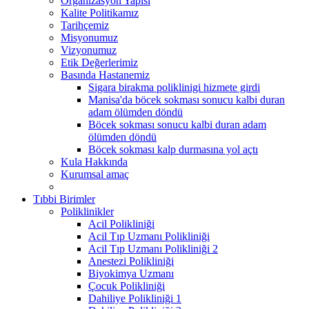
Organizasyon Yapısı
Kalite Politikamız
Tarihçemiz
Misyonumuz
Vizyonumuz
Etik Değerlerimiz
Basında Hastanemiz
Sigara birakma poliklinigi hizmete girdi
Manisa'da böcek sokması sonucu kalbi duran
adam ölümden döndü
Böcek sokması sonucu kalbi duran adam
ölümden döndü
Böcek sokması kalp durmasına yol açtı
Kula Hakkında
Kurumsal amaç
Tıbbi Birimler
Poliklinikler
Acil Polikliniği
Acil Tıp Uzmanı Polikliniği
Acil Tıp Uzmanı Polikliniği 2
Anestezi Polikliniği
Biyokimya Uzmanı
Çocuk Polikliniği
Dahiliye Polikliniği 1