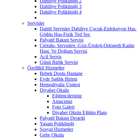
Dahiliye Polikliniği 2
Dahiliye Polikliniği 3
Dahiliye Polikliniği 4
Servisler
Dahili Servisler Dahiliye Çocuk-Enfeksiyon Has.
Göğüs Has-Fizik Ted Ser.
Palyatif Bakım Servisi
Cerrahı- Servıslerı -Göz-Üroloji-Ortopedi Kadın
Hast. Ve Doğum Servisi
Acil Servis
Günü Birlik Servisi
Özellikli Hizmetler
Bebek Dostu Hastane
Evde Sağlık Birimi
Hemodiyaliz Ünitesi
Diyabet Okulu
Eğitimcilerimiz
Amacımız
Foto Galeri
Diyabet Okulu Eğitim Planı
Palyatif Bakım Desteği
Yaşam Polikliniği
Sosyal Hizmetler
Gebe Okulu