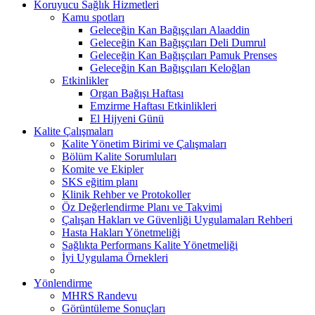
Koruyucu Sağlık Hizmetleri
Kamu spotları
Geleceğin Kan Bağışçıları Alaaddin
Geleceğin Kan Bağışçıları Deli Dumrul
Geleceğin Kan Bağışçıları Pamuk Prenses
Geleceğin Kan Bağışçıları Keloğlan
Etkinlikler
Organ Bağışı Haftası
Emzirme Haftası Etkinlikleri
El Hijyeni Günü
Kalite Çalışmaları
Kalite Yönetim Birimi ve Çalışmaları
Bölüm Kalite Sorumluları
Komite ve Ekipler
SKS eğitim planı
Klinik Rehber ve Protokoller
Öz Değerlendirme Planı ve Takvimi
Çalışan Hakları ve Güvenliği Uygulamaları Rehberi
Hasta Hakları Yönetmeliği
Sağlıkta Performans Kalite Yönetmeliği
İyi Uygulama Örnekleri
Yönlendirme
MHRS Randevu
Görüntüleme Sonuçları