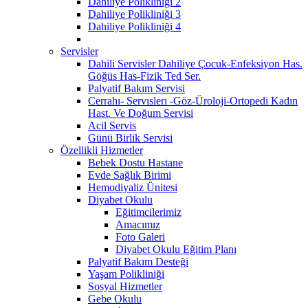
Dahiliye Polikliniği 2
Dahiliye Polikliniği 3
Dahiliye Polikliniği 4
Servisler
Dahili Servisler Dahiliye Çocuk-Enfeksiyon Has.
Göğüs Has-Fizik Ted Ser.
Palyatif Bakım Servisi
Cerrahı- Servıslerı -Göz-Üroloji-Ortopedi Kadın
Hast. Ve Doğum Servisi
Acil Servis
Günü Birlik Servisi
Özellikli Hizmetler
Bebek Dostu Hastane
Evde Sağlık Birimi
Hemodiyaliz Ünitesi
Diyabet Okulu
Eğitimcilerimiz
Amacımız
Foto Galeri
Diyabet Okulu Eğitim Planı
Palyatif Bakım Desteği
Yaşam Polikliniği
Sosyal Hizmetler
Gebe Okulu