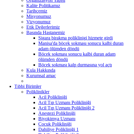
Organizasyon Yapısı
Kalite Politikamız
Tarihçemiz
Misyonumuz
Vizyonumuz
Etik Değerlerimiz
Basında Hastanemiz
Sigara birakma poliklinigi hizmete girdi
Manisa'da böcek sokması sonucu kalbi duran
adam ölümden döndü
Böcek sokması sonucu kalbi duran adam
ölümden döndü
Böcek sokması kalp durmasına yol açtı
Kula Hakkında
Kurumsal amaç
Tıbbi Birimler
Poliklinikler
Acil Polikliniği
Acil Tıp Uzmanı Polikliniği
Acil Tıp Uzmanı Polikliniği 2
Anestezi Polikliniği
Biyokimya Uzmanı
Çocuk Polikliniği
Dahiliye Polikliniği 1