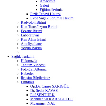
Amacımız
Galeri
Eğitimcilerimiz
Fizik Tedavi Ünitesi
Evde Sağlık Sorumlu Hekim
Radyoloji Birimi
Kan Transfüzyon Birimi
Eczane Birimi
Laboratuvar
Kan Alma Birmi
Ameliyathane
Yoğun Bakım
Sağlık Turizimi
Hakımızda
Tanıtım Videosu
Fotoğraf Albümü
Haberler
İletişim Bilgilerimiz
Ekibimiz
Op.Dr. Cansu SARIGÜL
Dr. Sedat KAVAS
Elif ŞENTÜRK
Mehmet Ali KARABULUT
Muammer iNAL