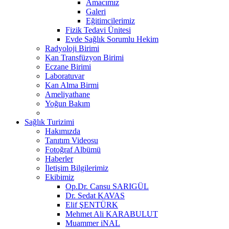
Amacımız
Galeri
Eğitimcilerimiz
Fizik Tedavi Ünitesi
Evde Sağlık Sorumlu Hekim
Radyoloji Birimi
Kan Transfüzyon Birimi
Eczane Birimi
Laboratuvar
Kan Alma Birmi
Ameliyathane
Yoğun Bakım
Sağlık Turizimi
Hakımızda
Tanıtım Videosu
Fotoğraf Albümü
Haberler
İletişim Bilgilerimiz
Ekibimiz
Op.Dr. Cansu SARIGÜL
Dr. Sedat KAVAS
Elif ŞENTÜRK
Mehmet Ali KARABULUT
Muammer iNAL