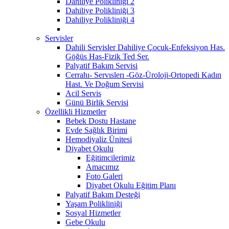
Dahiliye Polikliniği 2
Dahiliye Polikliniği 3
Dahiliye Polikliniği 4
Servisler
Dahili Servisler Dahiliye Çocuk-Enfeksiyon Has.
Göğüs Has-Fizik Ted Ser.
Palyatif Bakım Servisi
Cerrahı- Servıslerı -Göz-Üroloji-Ortopedi Kadın
Hast. Ve Doğum Servisi
Acil Servis
Günü Birlik Servisi
Özellikli Hizmetler
Bebek Dostu Hastane
Evde Sağlık Birimi
Hemodiyaliz Ünitesi
Diyabet Okulu
Eğitimcilerimiz
Amacımız
Foto Galeri
Diyabet Okulu Eğitim Planı
Palyatif Bakım Desteği
Yaşam Polikliniği
Sosyal Hizmetler
Gebe Okulu