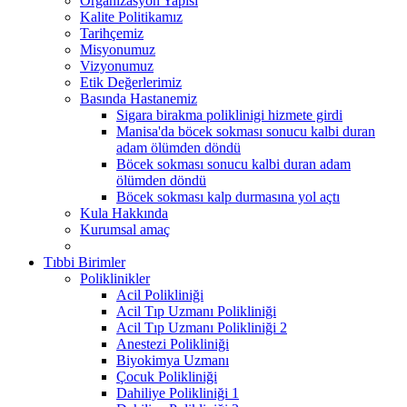
Organizasyon Yapısı
Kalite Politikamız
Tarihçemiz
Misyonumuz
Vizyonumuz
Etik Değerlerimiz
Basında Hastanemiz
Sigara birakma poliklinigi hizmete girdi
Manisa'da böcek sokması sonucu kalbi duran
adam ölümden döndü
Böcek sokması sonucu kalbi duran adam
ölümden döndü
Böcek sokması kalp durmasına yol açtı
Kula Hakkında
Kurumsal amaç
Tıbbi Birimler
Poliklinikler
Acil Polikliniği
Acil Tıp Uzmanı Polikliniği
Acil Tıp Uzmanı Polikliniği 2
Anestezi Polikliniği
Biyokimya Uzmanı
Çocuk Polikliniği
Dahiliye Polikliniği 1