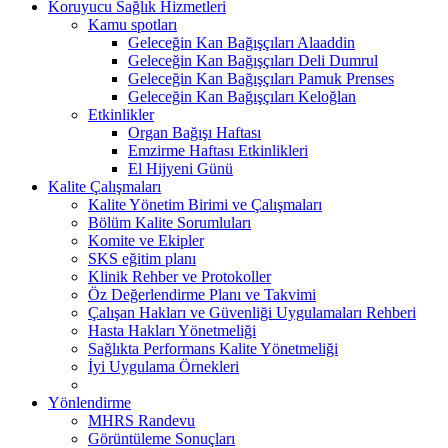
Koruyucu Sağlık Hizmetleri
Kamu spotları
Geleceğin Kan Bağışçıları Alaaddin
Geleceğin Kan Bağışçıları Deli Dumrul
Geleceğin Kan Bağışçıları Pamuk Prenses
Geleceğin Kan Bağışçıları Keloğlan
Etkinlikler
Organ Bağışı Haftası
Emzirme Haftası Etkinlikleri
El Hijyeni Günü
Kalite Çalışmaları
Kalite Yönetim Birimi ve Çalışmaları
Bölüm Kalite Sorumluları
Komite ve Ekipler
SKS eğitim planı
Klinik Rehber ve Protokoller
Öz Değerlendirme Planı ve Takvimi
Çalışan Hakları ve Güvenliği Uygulamaları Rehberi
Hasta Hakları Yönetmeliği
Sağlıkta Performans Kalite Yönetmeliği
İyi Uygulama Örnekleri
Yönlendirme
MHRS Randevu
Görüntüleme Sonuçları