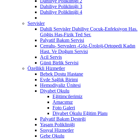
Dahiliye Polikliniği 2
Dahiliye Polikliniği 3
Dahiliye Polikliniği 4
Servisler
Dahili Servisler Dahiliye Çocuk-Enfeksiyon Has.
Göğüs Has-Fizik Ted Ser.
Palyatif Bakım Servisi
Cerrahı- Servıslerı -Göz-Üroloji-Ortopedi Kadın
Hast. Ve Doğum Servisi
Acil Servis
Günü Birlik Servisi
Özellikli Hizmetler
Bebek Dostu Hastane
Evde Sağlık Birimi
Hemodiyaliz Ünitesi
Diyabet Okulu
Eğitimcilerimiz
Amacımız
Foto Galeri
Diyabet Okulu Eğitim Planı
Palyatif Bakım Desteği
Yaşam Polikliniği
Sosyal Hizmetler
Gebe Okulu