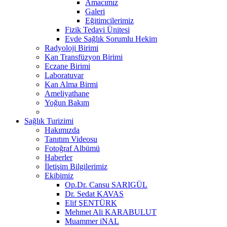
Amacımız
Galeri
Eğitimcilerimiz
Fizik Tedavi Ünitesi
Evde Sağlık Sorumlu Hekim
Radyoloji Birimi
Kan Transfüzyon Birimi
Eczane Birimi
Laboratuvar
Kan Alma Birmi
Ameliyathane
Yoğun Bakım
Sağlık Turizimi
Hakımızda
Tanıtım Videosu
Fotoğraf Albümü
Haberler
İletişim Bilgilerimiz
Ekibimiz
Op.Dr. Cansu SARIGÜL
Dr. Sedat KAVAS
Elif ŞENTÜRK
Mehmet Ali KARABULUT
Muammer iNAL