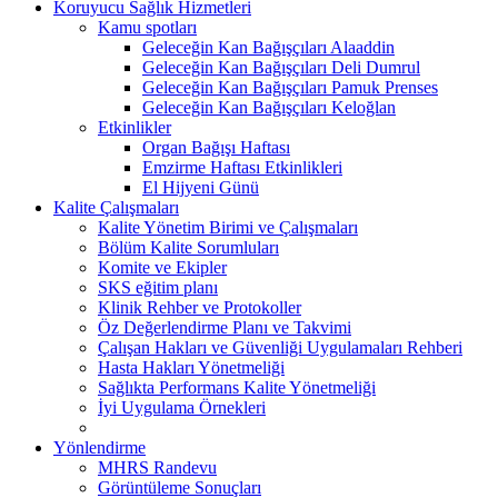
Koruyucu Sağlık Hizmetleri
Kamu spotları
Geleceğin Kan Bağışçıları Alaaddin
Geleceğin Kan Bağışçıları Deli Dumrul
Geleceğin Kan Bağışçıları Pamuk Prenses
Geleceğin Kan Bağışçıları Keloğlan
Etkinlikler
Organ Bağışı Haftası
Emzirme Haftası Etkinlikleri
El Hijyeni Günü
Kalite Çalışmaları
Kalite Yönetim Birimi ve Çalışmaları
Bölüm Kalite Sorumluları
Komite ve Ekipler
SKS eğitim planı
Klinik Rehber ve Protokoller
Öz Değerlendirme Planı ve Takvimi
Çalışan Hakları ve Güvenliği Uygulamaları Rehberi
Hasta Hakları Yönetmeliği
Sağlıkta Performans Kalite Yönetmeliği
İyi Uygulama Örnekleri
Yönlendirme
MHRS Randevu
Görüntüleme Sonuçları