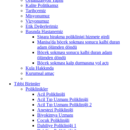
Organizasyon Yapısı
Kalite Politikamız
Tarihçemiz
Misyonumuz
Vizyonumuz
Etik Değerlerimiz
Basında Hastanemiz
Sigara birakma poliklinigi hizmete girdi
Manisa'da böcek sokması sonucu kalbi duran
adam ölümden döndü
Böcek sokması sonucu kalbi duran adam
ölümden döndü
Böcek sokması kalp durmasına yol açtı
Kula Hakkında
Kurumsal amaç
Tıbbi Birimler
Poliklinikler
Acil Polikliniği
Acil Tıp Uzmanı Polikliniği
Acil Tıp Uzmanı Polikliniği 2
Anestezi Polikliniği
Biyokimya Uzmanı
Çocuk Polikliniği
Dahiliye Polikliniği 1