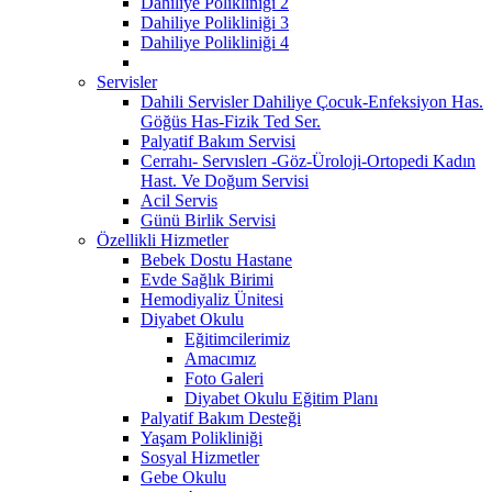
Dahiliye Polikliniği 2
Dahiliye Polikliniği 3
Dahiliye Polikliniği 4
Servisler
Dahili Servisler Dahiliye Çocuk-Enfeksiyon Has.
Göğüs Has-Fizik Ted Ser.
Palyatif Bakım Servisi
Cerrahı- Servıslerı -Göz-Üroloji-Ortopedi Kadın
Hast. Ve Doğum Servisi
Acil Servis
Günü Birlik Servisi
Özellikli Hizmetler
Bebek Dostu Hastane
Evde Sağlık Birimi
Hemodiyaliz Ünitesi
Diyabet Okulu
Eğitimcilerimiz
Amacımız
Foto Galeri
Diyabet Okulu Eğitim Planı
Palyatif Bakım Desteği
Yaşam Polikliniği
Sosyal Hizmetler
Gebe Okulu