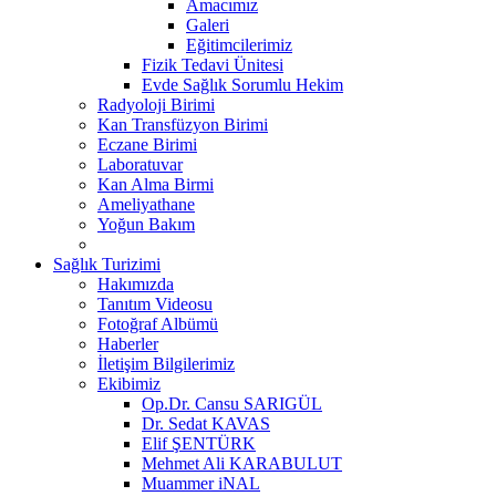
Amacımız
Galeri
Eğitimcilerimiz
Fizik Tedavi Ünitesi
Evde Sağlık Sorumlu Hekim
Radyoloji Birimi
Kan Transfüzyon Birimi
Eczane Birimi
Laboratuvar
Kan Alma Birmi
Ameliyathane
Yoğun Bakım
Sağlık Turizimi
Hakımızda
Tanıtım Videosu
Fotoğraf Albümü
Haberler
İletişim Bilgilerimiz
Ekibimiz
Op.Dr. Cansu SARIGÜL
Dr. Sedat KAVAS
Elif ŞENTÜRK
Mehmet Ali KARABULUT
Muammer iNAL