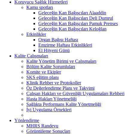
Koruyucu Sağlık Hizmetleri
Kamu spotları
Geleceğin Kan Bağışçıları Alaaddin
Geleceğin Kan Bağışçıları Deli Dumrul
Geleceğin Kan Bağışçıları Pamuk Prenses
Geleceğin Kan Bağışçıları Keloğlan
Etkinlikler
Organ Bağışı Haftası
Emzirme Haftası Etkinlikleri
El Hijyeni Günü
Kalite Çalışmaları
Kalite Yönetim Birimi ve Çalışmaları
Bölüm Kalite Sorumluları
Komite ve Ekipler
SKS eğitim planı
Klinik Rehber ve Protokoller
Öz Değerlendirme Planı ve Takvimi
Çalışan Hakları ve Güvenliği Uygulamaları Rehberi
Hasta Hakları Yönetmeliği
Sağlıkta Performans Kalite Yönetmeliği
İyi Uygulama Örnekleri
Yönlendirme
MHRS Randevu
Görüntüleme Sonuçları