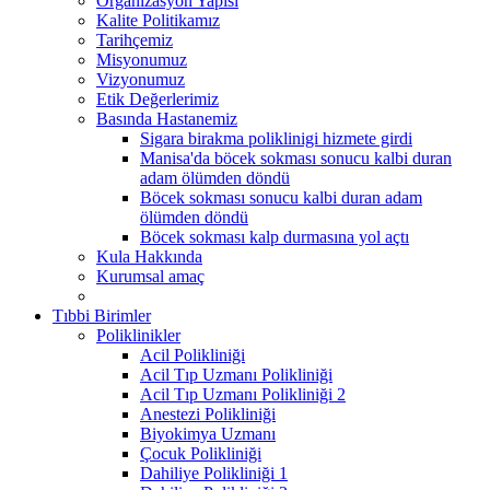
Organizasyon Yapısı
Kalite Politikamız
Tarihçemiz
Misyonumuz
Vizyonumuz
Etik Değerlerimiz
Basında Hastanemiz
Sigara birakma poliklinigi hizmete girdi
Manisa'da böcek sokması sonucu kalbi duran
adam ölümden döndü
Böcek sokması sonucu kalbi duran adam
ölümden döndü
Böcek sokması kalp durmasına yol açtı
Kula Hakkında
Kurumsal amaç
Tıbbi Birimler
Poliklinikler
Acil Polikliniği
Acil Tıp Uzmanı Polikliniği
Acil Tıp Uzmanı Polikliniği 2
Anestezi Polikliniği
Biyokimya Uzmanı
Çocuk Polikliniği
Dahiliye Polikliniği 1