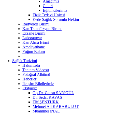
Amacımız
Galeri
Eğitimcilerimiz
Fizik Tedavi Ünitesi
Evde Sağlık Sorumlu Hekim
Radyoloji Birimi
Kan Transfüzyon Birimi
Eczane Birimi
Laboratuvar
Kan Alma Birmi
Ameliyathane
Yoğun Bakım
Sağlık Turizimi
Hakımızda
Tanıtım Videosu
Fotoğraf Albümü
Haberler
İletişim Bilgilerimiz
Ekibimiz
Op.Dr. Cansu SARIGÜL
Dr. Sedat KAVAS
Elif ŞENTÜRK
Mehmet Ali KARABULUT
Muammer iNAL