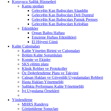
Koruyucu Sağlık Hizmetleri
Kamu spotları
Geleceğin Kan Bağışçıları Alaaddin
Geleceğin Kan Bağışçıları Deli Dumrul
Geleceğin Kan Bağışçıları Pamuk Prenses
Geleceğin Kan Bağışçıları Keloğlan
Etkinlikler
Organ Bağışı Haftası
Emzirme Haftası Etkinlikleri
El Hijyeni Günü
Kalite Çalışmaları
Kalite Yönetim Birimi ve Çalışmaları
Bölüm Kalite Sorumluları
Komite ve Ekipler
SKS eğitim planı
Klinik Rehber ve Protokoller
Öz Değerlendirme Planı ve Takvimi
Çalışan Hakları ve Güvenliği Uygulamaları Rehberi
Hasta Hakları Yönetmeliği
Sağlıkta Performans Kalite Yönetmeliği
İyi Uygulama Örnekleri
Yönlendirme
MHRS Randevu
Görüntüleme Sonuçları