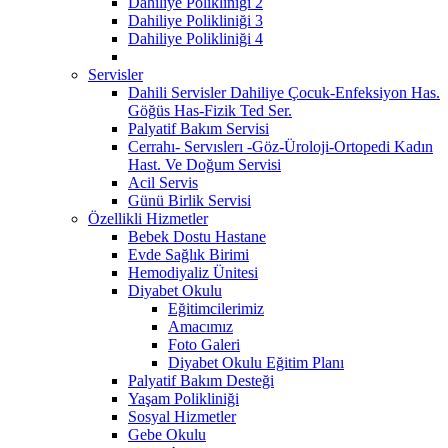
Dahiliye Polikliniği 2
Dahiliye Polikliniği 3
Dahiliye Polikliniği 4
Servisler
Dahili Servisler Dahiliye Çocuk-Enfeksiyon Has.
Göğüs Has-Fizik Ted Ser.
Palyatif Bakım Servisi
Cerrahı- Servıslerı -Göz-Üroloji-Ortopedi Kadın
Hast. Ve Doğum Servisi
Acil Servis
Günü Birlik Servisi
Özellikli Hizmetler
Bebek Dostu Hastane
Evde Sağlık Birimi
Hemodiyaliz Ünitesi
Diyabet Okulu
Eğitimcilerimiz
Amacımız
Foto Galeri
Diyabet Okulu Eğitim Planı
Palyatif Bakım Desteği
Yaşam Polikliniği
Sosyal Hizmetler
Gebe Okulu