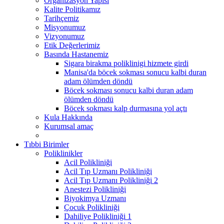
Organizasyon Yapısı
Kalite Politikamız
Tarihçemiz
Misyonumuz
Vizyonumuz
Etik Değerlerimiz
Basında Hastanemiz
Sigara birakma poliklinigi hizmete girdi
Manisa'da böcek sokması sonucu kalbi duran
adam ölümden döndü
Böcek sokması sonucu kalbi duran adam
ölümden döndü
Böcek sokması kalp durmasına yol açtı
Kula Hakkında
Kurumsal amaç
Tıbbi Birimler
Poliklinikler
Acil Polikliniği
Acil Tıp Uzmanı Polikliniği
Acil Tıp Uzmanı Polikliniği 2
Anestezi Polikliniği
Biyokimya Uzmanı
Çocuk Polikliniği
Dahiliye Polikliniği 1