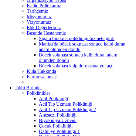
Organizasyon Yapısı
Kalite Politikamız
Tarihçemiz
Misyonumuz
Vizyonumuz
Etik Değerlerimiz
Basında Hastanemiz
Sigara birakma poliklinigi hizmete girdi
Manisa'da böcek sokması sonucu kalbi duran
adam ölümden döndü
Böcek sokması sonucu kalbi duran adam
ölümden döndü
Böcek sokması kalp durmasına yol açtı
Kula Hakkında
Kurumsal amaç
Tıbbi Birimler
Poliklinikler
Acil Polikliniği
Acil Tıp Uzmanı Polikliniği
Acil Tıp Uzmanı Polikliniği 2
Anestezi Polikliniği
Biyokimya Uzmanı
Çocuk Polikliniği
Dahiliye Polikliniği 1