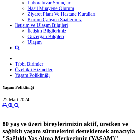
Laboratuvar Sonuçları
Nasıl Muayene Olurum
Ziyaret Planı Ve Hastane Kuralları
Kurum Çalışma Saatlerimiz
İletişim ve Ulaşım Bilgileri
İletişim Bilgilerimiz
Güzergah Bilgileri
Ulaşım
Tıbbi Birimler
Özellikli Hizmetler
Yaşam Polikliniği
Yaşam Polikliniği
25 Mart 2024
80 yaş ve üzeri bireylerimizin aktif, üretken ve
sağlıklı yaşam sürmelerini desteklemek amacıyla
"Sağlıklı Yaş Alma Merkezimiz (YAŞAM)''