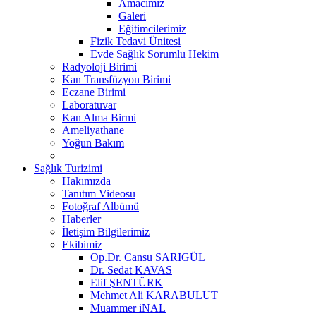
Amacımız
Galeri
Eğitimcilerimiz
Fizik Tedavi Ünitesi
Evde Sağlık Sorumlu Hekim
Radyoloji Birimi
Kan Transfüzyon Birimi
Eczane Birimi
Laboratuvar
Kan Alma Birmi
Ameliyathane
Yoğun Bakım
Sağlık Turizimi
Hakımızda
Tanıtım Videosu
Fotoğraf Albümü
Haberler
İletişim Bilgilerimiz
Ekibimiz
Op.Dr. Cansu SARIGÜL
Dr. Sedat KAVAS
Elif ŞENTÜRK
Mehmet Ali KARABULUT
Muammer iNAL