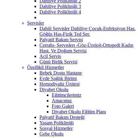
Dahiliye Polikliniği 2
Dahiliye Polikliniği 3
Dahiliye Polikliniği 4
Servisler
Dahili Servisler Dahiliye Çocuk-Enfeksiyon Has.
Göğüs Has-Fizik Ted Ser.
Palyatif Bakım Servisi
Cerrahı- Servıslerı -Göz-Üroloji-Ortopedi Kadın
Hast. Ve Doğum Servisi
Acil Servis
Günü Birlik Servisi
Özellikli Hizmetler
Bebek Dostu Hastane
Evde Sağlık Birimi
Hemodiyaliz Ünitesi
Diyabet Okulu
Eğitimcilerimiz
Amacımız
Foto Galeri
Diyabet Okulu Eğitim Planı
Palyatif Bakım Desteği
Yaşam Polikliniği
Sosyal Hizmetler
Gebe Okulu