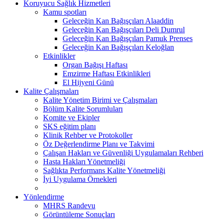
Koruyucu Sağlık Hizmetleri
Kamu spotları
Geleceğin Kan Bağışçıları Alaaddin
Geleceğin Kan Bağışçıları Deli Dumrul
Geleceğin Kan Bağışçıları Pamuk Prenses
Geleceğin Kan Bağışçıları Keloğlan
Etkinlikler
Organ Bağışı Haftası
Emzirme Haftası Etkinlikleri
El Hijyeni Günü
Kalite Çalışmaları
Kalite Yönetim Birimi ve Çalışmaları
Bölüm Kalite Sorumluları
Komite ve Ekipler
SKS eğitim planı
Klinik Rehber ve Protokoller
Öz Değerlendirme Planı ve Takvimi
Çalışan Hakları ve Güvenliği Uygulamaları Rehberi
Hasta Hakları Yönetmeliği
Sağlıkta Performans Kalite Yönetmeliği
İyi Uygulama Örnekleri
Yönlendirme
MHRS Randevu
Görüntüleme Sonuçları