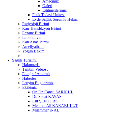
Amacımız
Galeri
Eğitimcilerimiz
Fizik Tedavi Ünitesi
Evde Sağlık Sorumlu Hekim
Radyoloji Birimi
Kan Transfüzyon Birimi
Eczane Birimi
Laboratuvar
Kan Alma Birmi
Ameliyathane
Yoğun Bakım
Sağlık Turizimi
Hakımızda
Tanıtım Videosu
Fotoğraf Albümü
Haberler
İletişim Bilgilerimiz
Ekibimiz
Op.Dr. Cansu SARIGÜL
Dr. Sedat KAVAS
Elif ŞENTÜRK
Mehmet Ali KARABULUT
Muammer iNAL