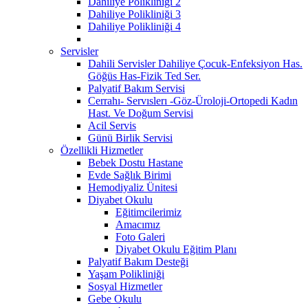
Dahiliye Polikliniği 2
Dahiliye Polikliniği 3
Dahiliye Polikliniği 4
Servisler
Dahili Servisler Dahiliye Çocuk-Enfeksiyon Has.
Göğüs Has-Fizik Ted Ser.
Palyatif Bakım Servisi
Cerrahı- Servıslerı -Göz-Üroloji-Ortopedi Kadın
Hast. Ve Doğum Servisi
Acil Servis
Günü Birlik Servisi
Özellikli Hizmetler
Bebek Dostu Hastane
Evde Sağlık Birimi
Hemodiyaliz Ünitesi
Diyabet Okulu
Eğitimcilerimiz
Amacımız
Foto Galeri
Diyabet Okulu Eğitim Planı
Palyatif Bakım Desteği
Yaşam Polikliniği
Sosyal Hizmetler
Gebe Okulu