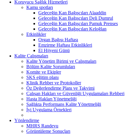
Koruyucu Sağlık Hizmetleri
Kamu spotları
Geleceğin Kan Bağışçıları Alaaddin
Geleceğin Kan Bağışçıları Deli Dumrul
Geleceğin Kan Bağışçıları Pamuk Prenses
Geleceğin Kan Bağışçıları Keloğlan
Etkinlikler
Organ Bağışı Haftası
Emzirme Haftası Etkinlikleri
El Hijyeni Günü
Kalite Çalışmaları
Kalite Yönetim Birimi ve Çalışmaları
Bölüm Kalite Sorumluları
Komite ve Ekipler
SKS eğitim planı
Klinik Rehber ve Protokoller
Öz Değerlendirme Planı ve Takvimi
Çalışan Hakları ve Güvenliği Uygulamaları Rehberi
Hasta Hakları Yönetmeliği
Sağlıkta Performans Kalite Yönetmeliği
İyi Uygulama Örnekleri
Yönlendirme
MHRS Randevu
Görüntüleme Sonuçları