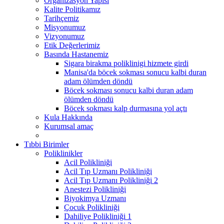
Organizasyon Yapısı
Kalite Politikamız
Tarihçemiz
Misyonumuz
Vizyonumuz
Etik Değerlerimiz
Basında Hastanemiz
Sigara birakma poliklinigi hizmete girdi
Manisa'da böcek sokması sonucu kalbi duran
adam ölümden döndü
Böcek sokması sonucu kalbi duran adam
ölümden döndü
Böcek sokması kalp durmasına yol açtı
Kula Hakkında
Kurumsal amaç
Tıbbi Birimler
Poliklinikler
Acil Polikliniği
Acil Tıp Uzmanı Polikliniği
Acil Tıp Uzmanı Polikliniği 2
Anestezi Polikliniği
Biyokimya Uzmanı
Çocuk Polikliniği
Dahiliye Polikliniği 1