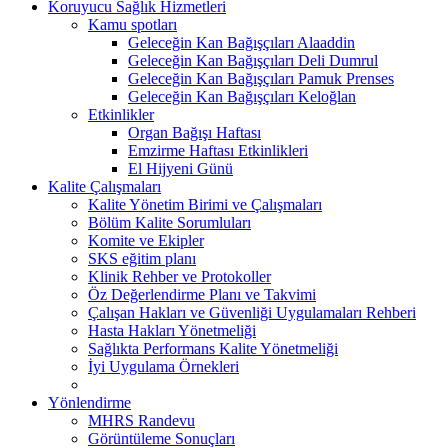
Koruyucu Sağlık Hizmetleri
Kamu spotları
Geleceğin Kan Bağışçıları Alaaddin
Geleceğin Kan Bağışçıları Deli Dumrul
Geleceğin Kan Bağışçıları Pamuk Prenses
Geleceğin Kan Bağışçıları Keloğlan
Etkinlikler
Organ Bağışı Haftası
Emzirme Haftası Etkinlikleri
El Hijyeni Günü
Kalite Çalışmaları
Kalite Yönetim Birimi ve Çalışmaları
Bölüm Kalite Sorumluları
Komite ve Ekipler
SKS eğitim planı
Klinik Rehber ve Protokoller
Öz Değerlendirme Planı ve Takvimi
Çalışan Hakları ve Güvenliği Uygulamaları Rehberi
Hasta Hakları Yönetmeliği
Sağlıkta Performans Kalite Yönetmeliği
İyi Uygulama Örnekleri
Yönlendirme
MHRS Randevu
Görüntüleme Sonuçları