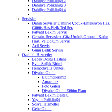
Dahiliye Polikliniği 2
Dahiliye Polikliniği 3
Dahiliye Polikliniği 4
Servisler
Dahili Servisler Dahiliye Çocuk-Enfeksiyon Has.
Göğüs Has-Fizik Ted Ser.
Palyatif Bakım Servisi
Cerrahı- Servıslerı -Göz-Üroloji-Ortopedi Kadın
Hast. Ve Doğum Servisi
Acil Servis
Günü Birlik Servisi
Özellikli Hizmetler
Bebek Dostu Hastane
Evde Sağlık Birimi
Hemodiyaliz Ünitesi
Diyabet Okulu
Eğitimcilerimiz
Amacımız
Foto Galeri
Diyabet Okulu Eğitim Planı
Palyatif Bakım Desteği
Yaşam Polikliniği
Sosyal Hizmetler
Gebe Okulu